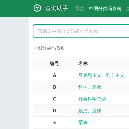
查询助手
首页
中图分类码查询
中图分类码首页
编号
名称
A
马克思主义、列宁主义、
B
哲学、宗教
C
社会科学总论
D
政治、法律
E
军事